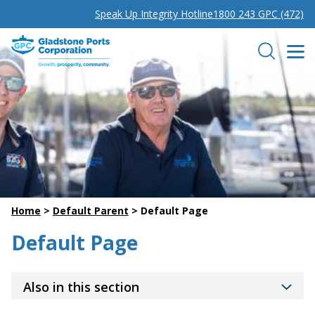
Speak Up Integrity Hotline
1800 243 GPC (472)
Gladstone Ports Corporation
Search
Home
>
Default Parent
>
Default Page
Default Page
Also in this section